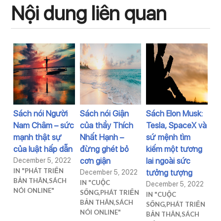
Nội dung liên quan
Sách nói Người
Sách nói Giận
Sách Elon Musk:
Nam Châm – sức
của thầy Thích
Tesla, SpaceX và
mạnh thật sự
Nhất Hạnh –
sứ mệnh tìm
của luật hấp dẫn
đừng ghét bỏ
kiếm một tương
December 5, 2022
cơn giận
lai ngoài sức
IN "
PHÁT TRIỂN
December 5, 2022
tưởng tượng
BẢN THÂN
,
SÁCH
IN "
CUỘC
December 5, 2022
NÓI ONLINE
"
SỐNG
,
PHÁT TRIỂN
IN "
CUỘC
BẢN THÂN
,
SÁCH
SỐNG
,
PHÁT TRIỂN
NÓI ONLINE
"
BẢN THÂN
,
SÁCH