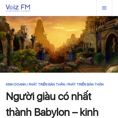
Skip
PRIM
to
MEN
content
KINH DOANH
/
PHÁT TRIỂN BẢN THÂN
/
PHÁT TRIỂN BẢN THÂN
Người giàu có nhất
thành Babylon – kinh