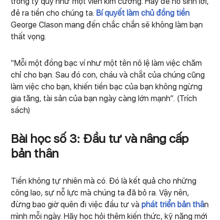
trong tỷ quý như một viên kim cương. Hãy để nó sinh lời,
đẻ ra tiền cho chúng ta.
Bí quyết làm chủ đồng tiền
George Clason mang đến chắc chắn sẽ không làm bạn
thất vọng.
“Mỗi một đồng bạc ví như một tên nô lệ làm việc chăm
chỉ cho bạn. Sau đó con, cháu và chắt của chúng cũng
làm việc cho bạn, khiến tiền bạc của bạn không ngừng
gia tăng, tài sản của bạn ngày càng lớn mạnh”. (Trích
sách)
Bài học số 3: Đầu tư và nâng cấp
bản thân
Tiền không tự nhiên mà có. Đó là kết quả cho những
công lao, sự nỗ lực mà chúng ta đã bỏ ra. Vậy nên,
đừng bao giờ quên đi việc đầu tư và
phát triển bản thâ
n
mình mỗi ngày. Hãy học hỏi thêm kiến thức, kỹ năng mới