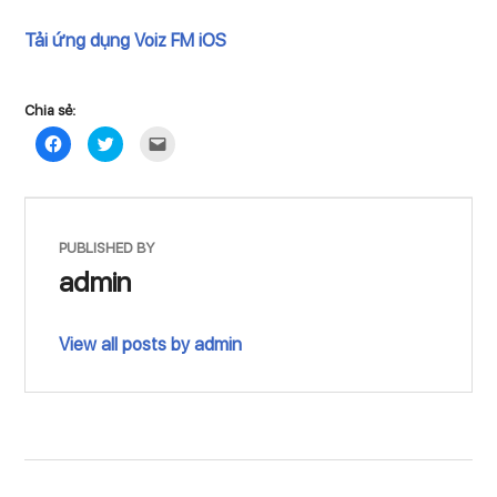
Tải ứng dụng Voiz FM iOS
Chia sẻ:
Click
Click
Click
to
to
to
share
share
email
on
on
a
Facebook
Twitter
link
(Opens
(Opens
to
in
in
a
new
new
friend
window)
window)
(Opens
PUBLISHED BY
in
new
admin
window)
View all posts by admin