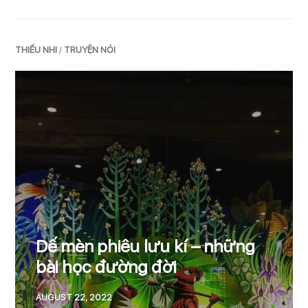
THIẾU NHI
/
TRUYỆN NÓI
Dế mèn phiêu lưu kí – những
bài học đường đời
AUGUST 22, 2022