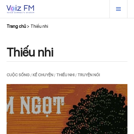
Skip
PRIM
to
MEN
content
Trang chủ
Thiếu nhi
Thiếu nhi
CUỘC SỐNG
/
KỂ CHUYỆN
/
THIẾU NHI
/
TRUYỆN NÓI