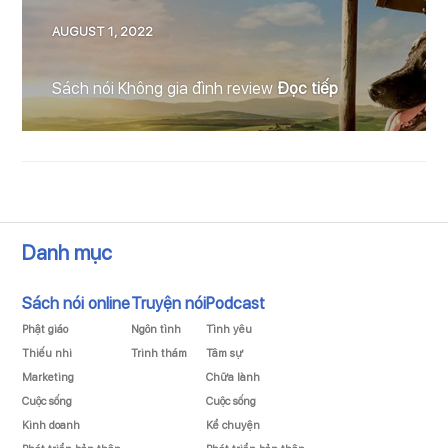
AUGUST 1, 2022
Review
sách nó
Sách nói Không gia đình review
Đọc tiếp
Danh mục
Sách nói online
Truyện nói
Podcast
Phật giáo
Ngôn tình
Tình yêu
Thiếu nhi
Trinh thám
Tâm sự
Marketing
Chữa lành
Cuộc sống
Cuộc sống
Kinh doanh
Kể chuyện