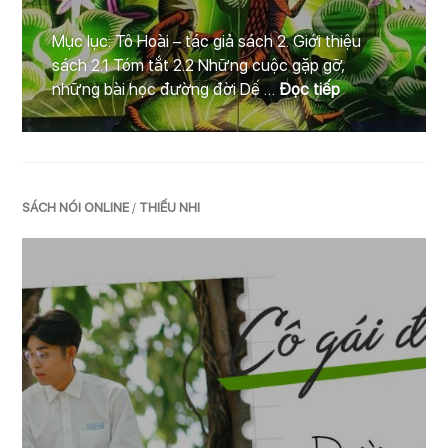
Mục lục: Tô Hoài – tác giả sách 2. Giới thiệu
sách 2.1 Tóm tắt 2.2 Những cuộc gặp gỡ,
Dế mèn phiêu l
những bài học đường đời Dế …
Đọc tiếp
SÁCH NÓI ONLINE
/
THIẾU NHI